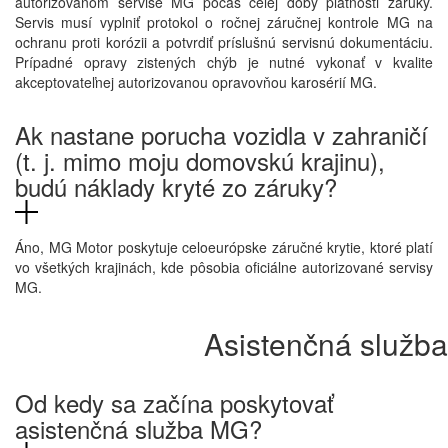
autorizovanom servise MG počas celej doby platnosti záruky.
Servis musí vyplniť protokol o ročnej záručnej kontrole MG na
ochranu proti korózii a potvrdiť príslušnú servisnú dokumentáciu.
Prípadné opravy zistených chýb je nutné vykonať v kvalite
akceptovateľnej autorizovanou opravovňou karosérií MG.
Ak nastane porucha vozidla v zahraničí
(t. j. mimo moju domovskú krajinu),
budú náklady kryté zo záruky?
Áno, MG Motor poskytuje celoeurópske záručné krytie, ktoré platí
vo všetkých krajinách, kde pôsobia oficiálne autorizované servisy
MG.
Asistenčná služba
Od kedy sa začína poskytovať
asistenčná služba MG?