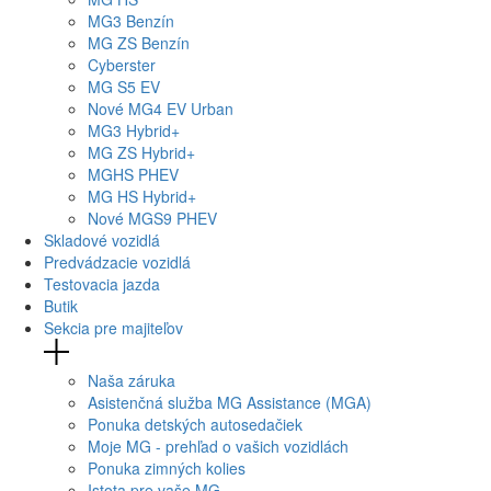
MG
3 Benzín
MG
ZS Benzín
Cyberster
MG
S5 EV
Nové
MG4
EV Urban
MG
3 Hybrid+
MG
ZS Hybrid+
MG
HS PHEV
MG
HS Hybrid+
Nové
MGS9
PHEV
Skladové vozidlá
Predvádzacie vozidlá
Testovacia jazda
Butik
Sekcia pre majiteľov
Naša záruka
Asistenčná služba MG Assistance (MGA)
Ponuka detských autosedačiek
Moje MG - prehľad o vašich vozidlách
Ponuka zimných kolies
Istota pre vaše MG