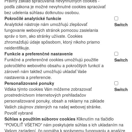
Právny základ spracúvania nevyhnutných cookies -
podľa zákona je možné nevyhnutné cookies spracúvať
bez udelenia súhlasu dotknutou osobou.
Pokročilé analytické funkcie
Analytické nástroje nám umožňujú zlepšovať
Switch
fungovanie webových stránok pomocou zasielania
správ o tom, ako stránky užívate. Cookies
zhromažďujú údaje spôsobom, ktorý nikoho priamo
neidentifikuje.
Funkcie a preferenčné nastavenie
Funkčné a preferenčné cookies umožňujú použitie
Switch
pokročilého webového obsahu a pokročilých funkcií a
zároveň nám taktiež umožňujú ukladať Vaše
nastavenia a preferencie.
Personalizované ponuky
Vďaka týmto cookies Vám môžeme zobrazovať
Switch
prostredníctvom internetových prehliadačov
personalizované ponuky, obsah a reklamy na základe
Vašich záujmov zistených na našej webovej stránke.
Povoliť vybrané
Súhlas s použitím súborov cookies
Kliknutím na tlačidlo
"POVOLIŤ VŠETKO" nám poskytujete súhlas s ich ukladaním na
Vašom zariadení, čo pomáha k správnemu fungovaniu a analýze