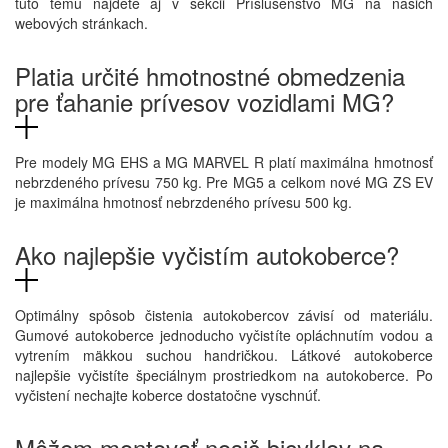
túto tému nájdete aj v sekcii Príslušenstvo MG na našich
webových stránkach.
Platia určité hmotnostné obmedzenia
pre ťahanie prívesov vozidlami MG?
Pre modely MG EHS a MG MARVEL R platí maximálna hmotnosť
nebrzdeného prívesu 750 kg. Pre MG5 a celkom nové MG ZS EV
je maximálna hmotnosť nebrzdeného prívesu 500 kg.
Ako najlepšie vyčistím autokoberce?
Optimálny spôsob čistenia autokobercov závisí od materiálu.
Gumové autokoberce jednoducho vyčistíte opláchnutím vodou a
vytrením mäkkou suchou handričkou. Látkové autokoberce
najlepšie vyčistíte špeciálnym prostriedkom na autokoberce. Po
vyčistení nechajte koberce dostatočne vyschnúť.
Môžem montovať nosič bicyklov na