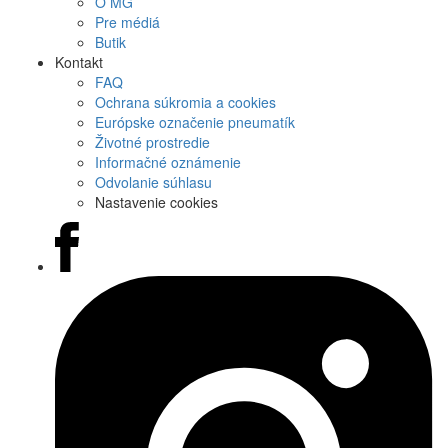
O MG
Pre médiá
Butik
Kontakt
FAQ
Ochrana súkromia a cookies
Európske označenie pneumatík
Životné prostredie
Informačné oznámenie
Odvolanie súhlasu
Nastavenie cookies