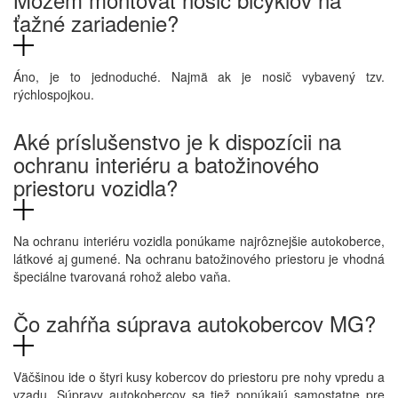
ťažné zariadenie?
Áno, je to jednoduché. Najmä ak je nosič vybavený tzv.
rýchlospojkou.
Aké príslušenstvo je k dispozícii na
ochranu interiéru a batožinového
priestoru vozidla?
Na ochranu interiéru vozidla ponúkame najrôznejšie autokoberce,
látkové aj gumené. Na ochranu batožinového priestoru je vhodná
špeciálne tvarovaná rohož alebo vaňa.
Čo zahŕňa súprava autokobercov MG?
Väčšinou ide o štyri kusy kobercov do priestoru pre nohy vpredu a
vzadu. Súpravy autokobercov sa tiež ponúkajú samostatne pre