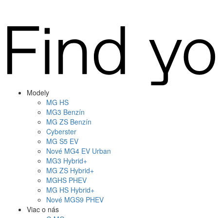
Modely
MG
HS
MG
3 Benzín
MG
ZS Benzín
Cyberster
MG
S5 EV
Nové
MG4
EV Urban
MG
3 Hybrid+
MG
ZS Hybrid+
MG
HS PHEV
MG
HS Hybrid+
Nové
MGS9
PHEV
Viac o nás