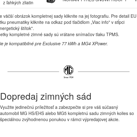
z ľahkých zliatin
e väčší obrázok kompletnej sady kliknite na jej fotografiu. Pre detail EU
ítku pneumatiky kliknite na odkaz pod tlačidlom „Viac info" v stĺpci
nergetický štítok".
etky kompletné zimné sady sú vrátane snímačov tlaku TPMS.
ie je kompatibilné pre Exclusive 77 kWh a MG4 XPower.
Dopredaj zimných sád
Využite jedinečnú príležitosť a zabezpečte si pre váš súčasný
automobil MG HS/EHS alebo MG5 kompletnú sadu zimných kolies so
špeciálnou zvýhodnenou ponukou v rámci výpredajovej akcie.