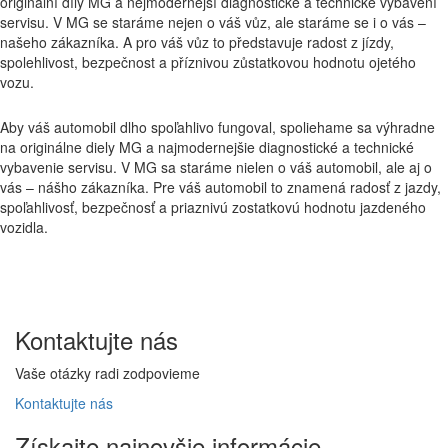
originální díly MG a nejmodernější diagnostické a technické vybavení
servisu. V MG se staráme nejen o váš vůz, ale staráme se i o vás –
našeho zákazníka. A pro váš vůz to představuje radost z jízdy,
spolehlivost, bezpečnost a příznivou zůstatkovou hodnotu ojetého
vozu.
Aby váš automobil dlho spoľahlivo fungoval, spoliehame sa výhradne
na originálne diely MG a najmodernejšie diagnostické a technické
vybavenie servisu. V MG sa staráme nielen o váš automobil, ale aj o
vás – nášho zákazníka. Pre váš automobil to znamená radosť z jazdy,
spoľahlivosť, bezpečnosť a priaznivú zostatkovú hodnotu jazdeného
vozidla.
Kontaktujte
nás
Vaše otázky radi zodpovieme
Kontaktujte
nás
Získajte
najnovšie informácie