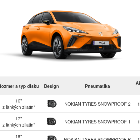
A
Rozmer a typ disku
Design
Pneumatika
16"
NOKIAN TYRES SNOWPROOF 2
1
z ľahkých zliatin*
17"
NOKIAN TYRES SNOWPROOF 1
1
z ľahkých zliatin*
18"
NOKIAN TYRES SNOWPROOF P
1