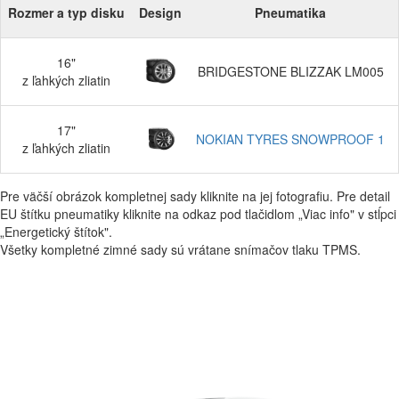
Rozmer a typ disku
Design
Pneumatika
16"
BRIDGESTONE BLIZZAK LM005
z ľahkých zliatin
17"
NOKIAN TYRES SNOWPROOF 1
z ľahkých zliatin
Pre väčší obrázok kompletnej sady kliknite na jej fotografiu. Pre detail
EU štítku pneumatiky kliknite na odkaz pod tlačidlom „Viac info" v stĺpci
„Energetický štítok".
Všetky kompletné zimné sady sú vrátane snímačov tlaku TPMS.