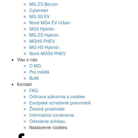
MG
ZS Benzín
Cyberster
MG
S5 EV
Nové
MG4
EV Urban
MG
3 Hybrid+
MG
ZS Hybrid+
MG
HS PHEV
MG
HS Hybrid+
Nové
MGS9
PHEV
Viac o nás
O MG
Pre médiá
Butik
Kontakt
FAQ
Ochrana súkromia a cookies
Európske označenie pneumatík
Životné prostredie
Informačné oznámenie
Odvolanie súhlasu
Nastavenie cookies