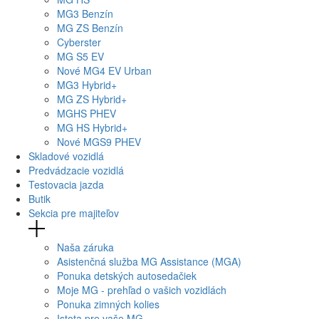
MG
3 Benzín
MG
ZS Benzín
Cyberster
MG
S5 EV
Nové
MG4
EV Urban
MG
3 Hybrid+
MG
ZS Hybrid+
MG
HS PHEV
MG
HS Hybrid+
Nové
MGS9
PHEV
Skladové vozidlá
Predvádzacie vozidlá
Testovacia jazda
Butik
Sekcia pre majiteľov
Naša záruka
Asistenčná služba MG Assistance (MGA)
Ponuka detských autosedačiek
Moje MG - prehľad o vašich vozidlách
Ponuka zimných kolies
Istota pre vaše MG