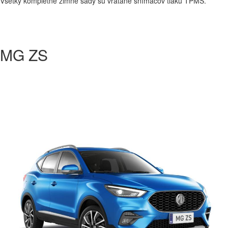
Všetky kompletné zimné sady sú vrátane snímačov tlaku TPMS.
MG ZS