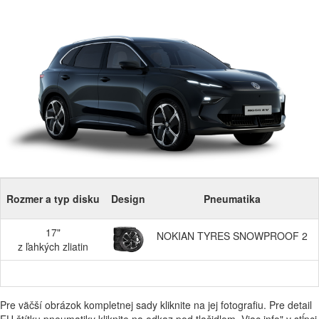
Rozmer a typ disku
Design
Pneumatika
17"
NOKIAN TYRES SNOWPROOF 2
z ľahkých zliatin
Pre väčší obrázok kompletnej sady kliknite na jej fotografiu. Pre detail
EU štítku pneumatiky kliknite na odkaz pod tlačidlom „Viac info" v stĺpci