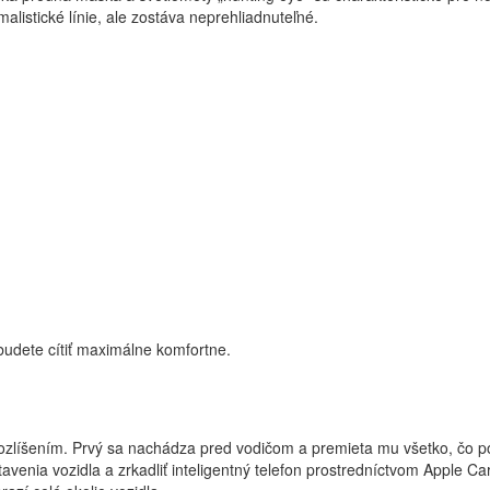
listické línie, ale zostáva neprehliadnuteľné.
 budete cítiť maximálne komfortne.
utý
líšením. Prvý sa nachádza pred vodičom a premieta mu všetko, čo pot
tavenia vozidla a zrkadliť inteligentný telefon prostredníctvom Apple 