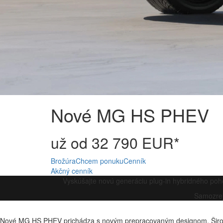
Nové MG HS PHEV
už od 32 790 EUR*
Brožúra
Chcem ponuku
Cenník
Akčný cenník
Vyskúšajte novú generáciu plug-in hybridného po
Samozrej
Nové MG HS PHEV prichádza s novým prepracovaným designom. Široká 