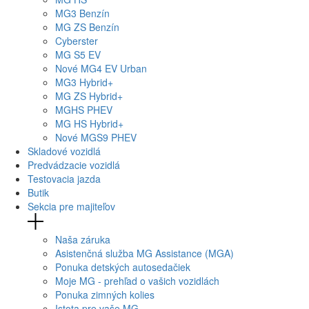
MG
3 Benzín
MG
ZS Benzín
Cyberster
MG
S5 EV
Nové
MG4
EV Urban
MG
3 Hybrid+
MG
ZS Hybrid+
MG
HS PHEV
MG
HS Hybrid+
Nové
MGS9
PHEV
Skladové vozidlá
Predvádzacie vozidlá
Testovacia jazda
Butik
Sekcia pre majiteľov
Naša záruka
Asistenčná služba MG Assistance (MGA)
Ponuka detských autosedačiek
Moje MG - prehľad o vašich vozidlách
Ponuka zimných kolies
Istota pre vaše MG