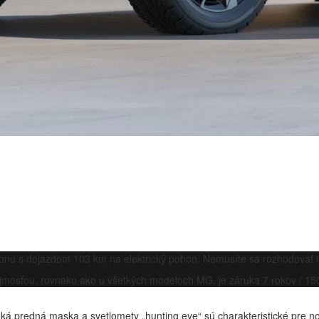
honu s dojazdom 103 km na elektrický pohon. Nemusíte sa rozhodovať
mosťou, rovnako ako u všetkých modeloch MG, je záruka 7 rokov / 15
predná maska a svetlomety „hunting eye“ sú charakteristické pre n