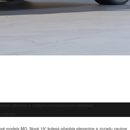
 medzi výkonom a nízkymi prevádzkovými nákladmi.
0 000 km.
ové modely MG. Nové 19“ kolesá pôsobia elegantne a zozadu zaujme