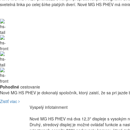
svetelná linka po celej šírke piatých dverí. Nové MG HS PHEV má minima
Pohodlné
cestovanie
Nové MG HS PHEV je dokonalý spoločník, ktorý zaistí, že sa pri jazde
Zistiť viac
Vyspelý
infotainment
Dorazte do cieľa oddýchn
Nové MG HS PHEV má dva 12,3" displeje s vysokým roz
Druhý, stredový displej je možné ovládať funkcie a nas