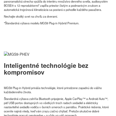
panoramatická strecha vpúšťa do interiéru množstvo denného svetla, audiosystém
BOSE® s 12 reproduktormi* zapĺňa priestor čistým a podmanivým zvukom a
automatická trojzónová klimatizácia sa postará o pohodlie každého pasažiera.
Nechajte okolitý svet na chvíľu za dverami.
*Štandardná výbava modelu MGS9 Plug-in Hybrid Premium.
Inteligentné technológie bez
kompromisov
MGS9 Plug-in Hybrid prináša technológie, ktoré prirodzene zapadnú do vášho
každodenného života.
Štandardná výbava zahŕňa Bluetooth pripojenie, Apple CarPlay™ a Android Auto™,
päť USB portov dostupných vo všetkých troch radoch sedadiel a elektricky
nastaviteľné sedadlo vodiča v ôsmich smeroch s pamäťou. Praktické riešenia, ktoré
oceníte najmä vtedy, keď vám zrazu začnú chýbať. Pretože skutočne dobré
technológie pracujú nenápadne – a vždy vo váš prospech.