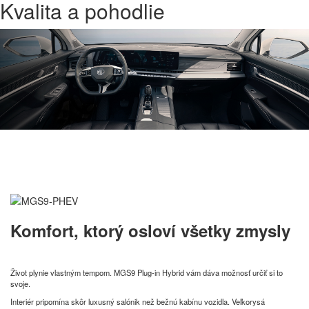
Kvalita a pohodlie
Komfort, ktorý osloví všetky zmysly
Život plynie vlastným tempom. MGS9 Plug-in Hybrid vám dáva možnosť určiť si to
svoje.
Interiér pripomína skôr luxusný salónik než bežnú kabínu vozidla. Veľkorysá