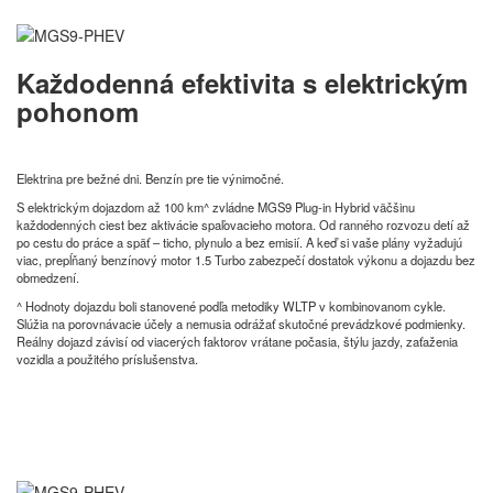
Každodenná efektivita s elektrickým
pohonom
Elektrina pre bežné dni. Benzín pre tie výnimočné.
S elektrickým dojazdom až 100 km^ zvládne MGS9 Plug-in Hybrid väčšinu
každodenných ciest bez aktivácie spaľovacieho motora. Od ranného rozvozu detí až
po cestu do práce a späť – ticho, plynulo a bez emisií. A keď si vaše plány vyžadujú
viac, prepĺňaný benzínový motor 1.5 Turbo zabezpečí dostatok výkonu a dojazdu bez
obmedzení.
^ Hodnoty dojazdu boli stanovené podľa metodiky WLTP v kombinovanom cykle.
Slúžia na porovnávacie účely a nemusia odrážať skutočné prevádzkové podmienky.
Reálny dojazd závisí od viacerých faktorov vrátane počasia, štýlu jazdy, zaťaženia
vozidla a použitého príslušenstva.