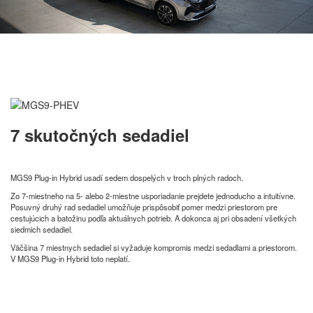
7 skutočných sedadiel
MGS9 Plug-in Hybrid usadí sedem dospelých v troch plných radoch.
Zo 7-miestneho na 5- alebo 2-miestne usporiadanie prejdete jednoducho a intuitívne.
Posuvný druhý rad sedadiel umožňuje prispôsobiť pomer medzi priestorom pre
cestujúcich a batožinu podľa aktuálnych potrieb. A dokonca aj pri obsadení všetkých
siedmich sedadiel.
Väčšina 7 miestnych sedadiel si vyžaduje kompromis medzi sedadlami a priestorom.
V MGS9 Plug-in Hybrid toto neplatí.