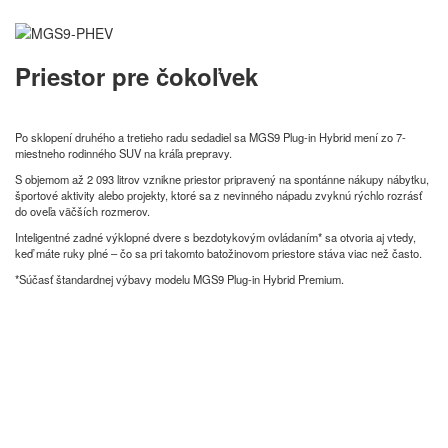
Priestor pre čokoľvek
Po sklopení druhého a tretieho radu sedadiel sa MGS9 Plug-in Hybrid mení zo 7-
miestneho rodinného SUV na kráľa prepravy.
S objemom až 2 093 litrov vznikne priestor pripravený na spontánne nákupy nábytku,
športové aktivity alebo projekty, ktoré sa z nevinného nápadu zvyknú rýchlo rozrásť
do oveľa väčších rozmerov.
Inteligentné zadné výklopné dvere s bezdotykovým ovládaním* sa otvoria aj vtedy,
keď máte ruky plné – čo sa pri takomto batožinovom priestore stáva viac než často.
*Súčasť štandardnej výbavy modelu MGS9 Plug-in Hybrid Premium.