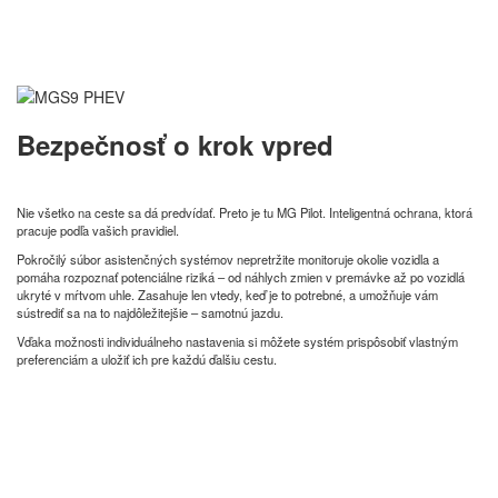
Bezpečnosť o krok vpred
Nie všetko na ceste sa dá predvídať. Preto je tu MG Pilot. Inteligentná ochrana, ktorá
pracuje podľa vašich pravidiel.
Pokročilý súbor asistenčných systémov nepretržite monitoruje okolie vozidla a
pomáha rozpoznať potenciálne riziká – od náhlych zmien v premávke až po vozidlá
ukryté v mŕtvom uhle. Zasahuje len vtedy, keď je to potrebné, a umožňuje vám
sústrediť sa na to najdôležitejšie – samotnú jazdu.
Vďaka možnosti individuálneho nastavenia si môžete systém prispôsobiť vlastným
preferenciám a uložiť ich pre každú ďalšiu cestu.