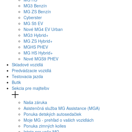
MG
3 Benzín
MG
ZS Benzín
Cyberster
MG
S5 EV
Nové
MG4
EV Urban
MG
3 Hybrid+
MG
ZS Hybrid+
MG
HS PHEV
MG
HS Hybrid+
Nové
MGS9
PHEV
Skladové vozidlá
Predvádzacie vozidlá
Testovacia jazda
Butik
Sekcia pre majiteľov
Naša záruka
Asistenčná služba MG Assistance (MGA)
Ponuka detských autosedačiek
Moje MG - prehľad o vašich vozidlách
Ponuka zimných kolies
Istota pre vaše MG