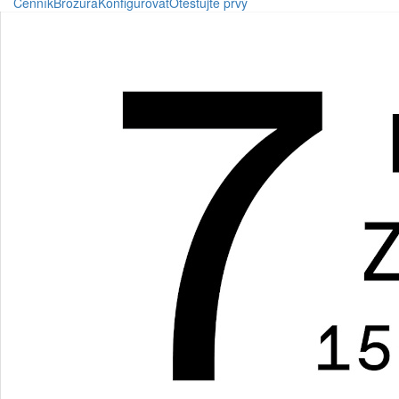
Cenník
Brožúra
Konfigurovat
Otestujte prvý