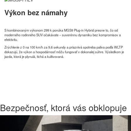
Výkon bez námahy
S kombinovaným výkonom 299 k ponúka MGS9 Plug-in Hybrid presne to, čo od
moderného rodinného SUV očakávate – suverénnu dynamiku bez kompromisov a
efektivitu.
Zrýchlenie z 0 na 100 km/h za 9,6 sekundy a priaznivá spotreba paliva podľa WLTP
dokazujú, že výkon a hospodárnosť môžu fungovať v dokonalej súhre. Výsledkom je
jazda, ktorá je plynulá, tichá a kultivovaná.
Bezpečnosť, ktorá vás obklopuje