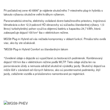
Pri počiatočnej cene 40 690€* je nájdenie skutočného 7-miestneho plug-in hybridu s
takouto výbavou skutočne veľmi krátkym výberom.
Panoramatická strecha, elektricky ovládané dvere batožinového priestoru, trojzónová
klimatizácia a dve 12,3-palcové HD obrazovky sú súčasťou štandardnej výbavy. 1,5-
litrový turbohybridný pohon využíva objemnú batériu s kapacitou 24,7 kWh, ktorá
zabezpečuje dojazd 100 km^ iba v elektrickom režime.
MGS9 Plug-in Hybrid od vás nežiada kompromisy v oblasti funkcií. Prináša toho oveľa
viac, ako by ste očakávali.
*MGS9 Plug-in Hybrid Comfort so štandardným lakom
^Uvedené údaje o dojazde sú vypočítané za testovacích podmienok. Kombinovaný
dojazd 100 km iba v elektrickom režime podľa WLTP. Tieto údaje slúžia len na
porovnávacie účely a nemusia odrážať skutočné výsledky jazdy. Skutočný dojazd sa
môže líšiť v závislosti od rôznych faktorov, ako sú poveternostné podmienky, štýl
jazdy, zaťaženie vozidla a príslušenstvo namontované po registrácii.