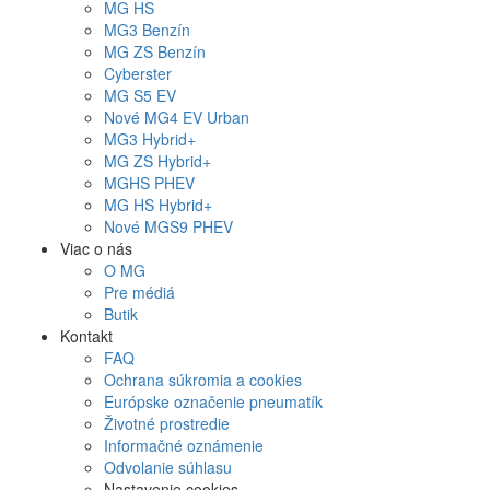
MG
HS
MG
3 Benzín
MG
ZS Benzín
Cyberster
MG
S5 EV
Nové
MG4
EV Urban
MG
3 Hybrid+
MG
ZS Hybrid+
MG
HS PHEV
MG
HS Hybrid+
Nové
MGS9
PHEV
Viac o nás
O MG
Pre médiá
Butik
Kontakt
FAQ
Ochrana súkromia a cookies
Európske označenie pneumatík
Životné prostredie
Informačné oznámenie
Odvolanie súhlasu
Nastavenie cookies