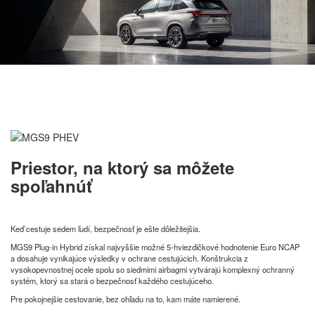
Priestor, na ktorý sa môžete
spoľahnúť
Keď cestuje sedem ľudí, bezpečnosť je ešte dôležitejšia.
MGS9 Plug-in Hybrid získal najvyššie možné 5-hviezdičkové hodnotenie Euro NCAP
a dosahuje vynikajúce výsledky v ochrane cestujúcich. Konštrukcia z
vysokopevnostnej ocele spolu so siedmimi airbagmi vytvárajú komplexný ochranný
systém, ktorý sa stará o bezpečnosť každého cestujúceho.
Pre pokojnejšie cestovanie, bez ohľadu na to, kam máte namierené.