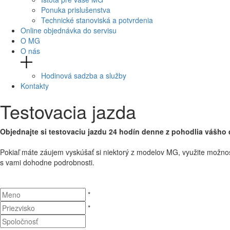
Ponuka prislušenstva
Technické stanoviská a potvrdenia
Online objednávka do servisu
O MG
O nás
Hodinová sadzba a služby
Kontakty
Testovacia jazda
Objednajte si testovaciu jazdu 24 hodín denne z pohodlia vášho 
Pokiaľ máte
záujem
vyskúšať
si
niektorý
z modelov
MG
,
využite možno
s
v
ami dohodne
podrobnosti.
*
*