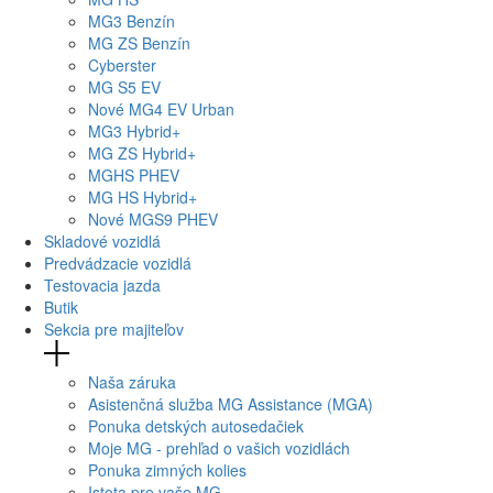
MG
3 Benzín
MG
ZS Benzín
Cyberster
MG
S5 EV
Nové
MG4
EV Urban
MG
3 Hybrid+
MG
ZS Hybrid+
MG
HS PHEV
MG
HS Hybrid+
Nové
MGS9
PHEV
Skladové vozidlá
Predvádzacie vozidlá
Testovacia jazda
Butik
Sekcia pre majiteľov
Naša záruka
Asistenčná služba MG Assistance (MGA)
Ponuka detských autosedačiek
Moje MG - prehľad o vašich vozidlách
Ponuka zimných kolies
Istota pre vaše MG