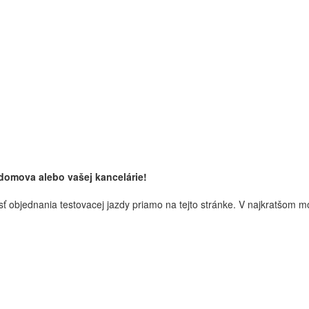
domova alebo vašej kancelárie!
sť
objednania
testovacej
jazdy
priamo
na
tejto stránke
.
V
najkratšom
m