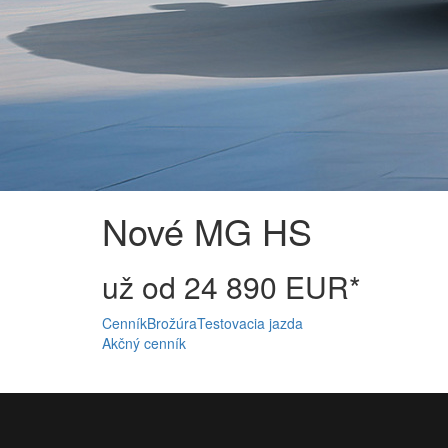
Nové MG HS
už od 24 890 EUR*
Cenník
Brožúra
Testovacia jazda
Akčný cenník