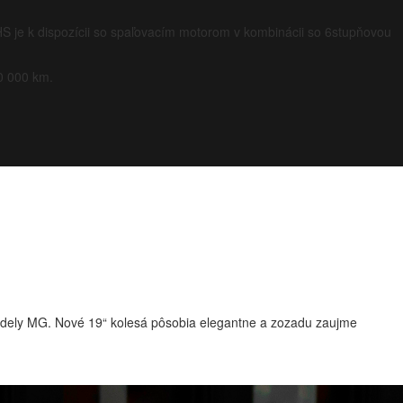
HS je k dispozícii so spaľovacím motorom v kombinácii so 6stupňovou
0 000 km.
odely MG. Nové 19“ kolesá pôsobia elegantne a zozadu zaujme