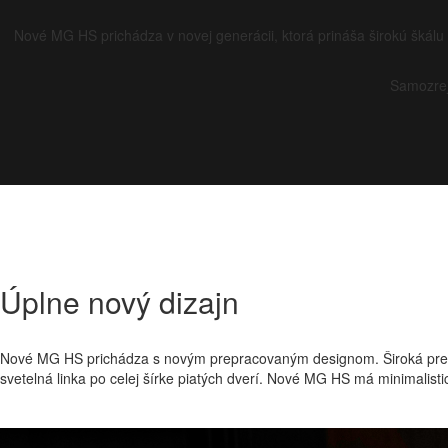
Nové MG HS prichádza v novej generácii, ktorá prináša širokú škálu
Samozrej
Úplne nový
dizajn
Nové MG HS prichádza s novým prepracovaným designom. Široká predn
svetelná linka po celej šírke piatých dverí. Nové MG HS má minimalistic