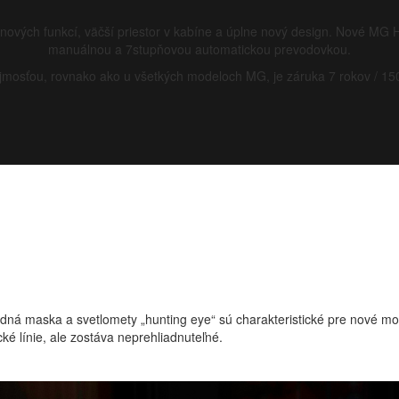
 nových funkcí, väčší priestor v kabíne a úplne nový design. Nové MG 
manuálnou a 7stupňovou automatickou prevodovkou.
mosťou, rovnako ako u všetkých modeloch MG, je záruka 7 rokov / 15
á maska a svetlomety „hunting eye“ sú charakteristické pre nové m
ké línie, ale zostáva neprehliadnuteľné.