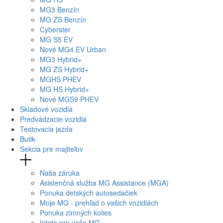
MG
3 Benzín
MG
ZS Benzín
Cyberster
MG
S5 EV
Nové
MG4
EV Urban
MG
3 Hybrid+
MG
ZS Hybrid+
MG
HS PHEV
MG
HS Hybrid+
Nové
MGS9
PHEV
Skladové vozidlá
Predvádzacie vozidlá
Testovacia jazda
Butik
Sekcia pre majiteľov
Naša záruka
Asistenčná služba MG Assistance (MGA)
Ponuka detských autosedačiek
Moje MG - prehľad o vašich vozidlách
Ponuka zimných kolies
Istota pre vaše MG