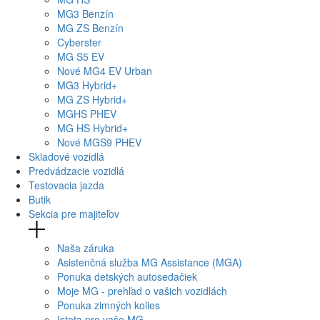
MG
3 Benzín
MG
ZS Benzín
Cyberster
MG
S5 EV
Nové
MG4
EV Urban
MG
3 Hybrid+
MG
ZS Hybrid+
MG
HS PHEV
MG
HS Hybrid+
Nové
MGS9
PHEV
Skladové vozidlá
Predvádzacie vozidlá
Testovacia jazda
Butik
Sekcia pre majiteľov
Naša záruka
Asistenčná služba MG Assistance (MGA)
Ponuka detských autosedačiek
Moje MG - prehľad o vašich vozidlách
Ponuka zimných kolies
Istota pre vaše MG