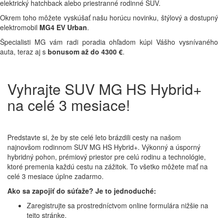
elektrický hatchback alebo priestranné rodinné SUV.
Okrem toho môžete vyskúšať našu horúcu novinku, štýlový a dostupný
elektromobil
MG4 EV Urban
.
Špecialisti MG vám radi poradia ohľadom kúpi Vášho vysnívaného
auta, teraz aj s
bonusom až do 4300 €
.
Vyhrajte SUV MG HS Hybrid+
na celé 3 mesiace!
Predstavte si, že by ste celé leto brázdili cesty na našom
najnovšom rodinnom SUV MG HS Hybrid+. Výkonný a úsporný
hybridný pohon, prémiový priestor pre celú rodinu a technológie,
ktoré premenia každú cestu na zážitok. To všetko môžete mať na
celé 3 mesiace úplne zadarmo.
Ako sa zapojiť do súťaže? Je to jednoduché:
Zaregistrujte sa prostredníctvom online formulára nižšie na
tejto stránke.