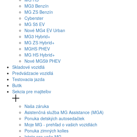
MG
3 Benzín
MG
ZS Benzín
Cyberster
MG
S5 EV
Nové
MG4
EV Urban
MG
3 Hybrid+
MG
ZS Hybrid+
MG
HS PHEV
MG
HS Hybrid+
Nové
MGS9
PHEV
Skladové vozidlá
Predvádzacie vozidlá
Testovacia jazda
Butik
Sekcia pre majiteľov
Naša záruka
Asistenčná služba MG Assistance (MGA)
Ponuka detských autosedačiek
Moje MG - prehľad o vašich vozidlách
Ponuka zimných kolies
Istota pre vaše MG