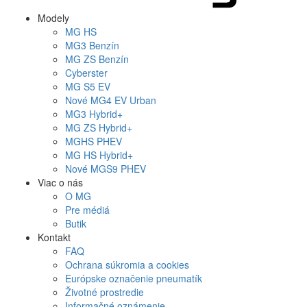
Modely
MG
HS
MG
3 Benzín
MG
ZS Benzín
Cyberster
MG
S5 EV
Nové
MG4
EV Urban
MG
3 Hybrid+
MG
ZS Hybrid+
MG
HS PHEV
MG
HS Hybrid+
Nové
MGS9
PHEV
Viac o nás
O MG
Pre médiá
Butik
Kontakt
FAQ
Ochrana súkromia a cookies
Európske označenie pneumatík
Životné prostredie
Informačné oznámenie