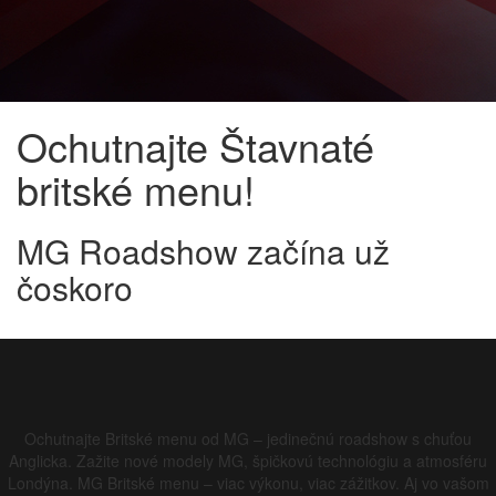
Ochutnajte Štavnaté
britské menu!
MG Roadshow začína už
čoskoro
Ochutnajte Britské menu od MG – jedinečnú roadshow s chuťou
Anglicka. Zažite nové modely MG, špičkovú technológiu a atmosféru
Londýna. MG Britské menu – viac výkonu, viac zážitkov. Aj vo vašom