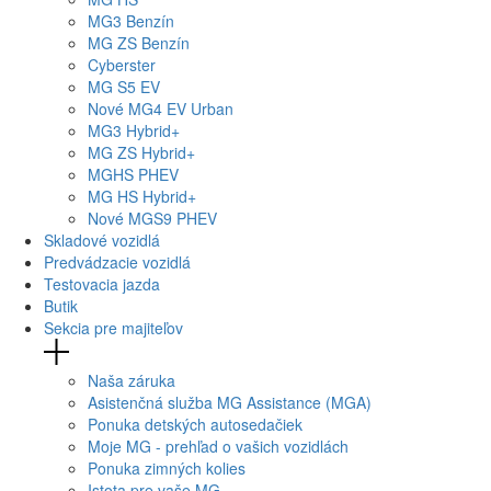
MG
3 Benzín
MG
ZS Benzín
Cyberster
MG
S5 EV
Nové
MG4
EV Urban
MG
3 Hybrid+
MG
ZS Hybrid+
MG
HS PHEV
MG
HS Hybrid+
Nové
MGS9
PHEV
Skladové vozidlá
Predvádzacie vozidlá
Testovacia jazda
Butik
Sekcia pre majiteľov
Naša záruka
Asistenčná služba MG Assistance (MGA)
Ponuka detských autosedačiek
Moje MG - prehľad o vašich vozidlách
Ponuka zimných kolies
Istota pre vaše MG