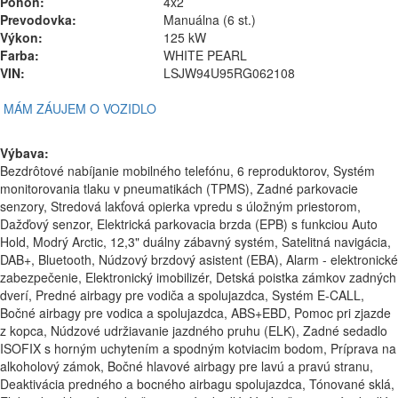
Pohon:
4x2
Prevodovka:
Manuálna (6 st.)
Výkon:
125 kW
Farba:
WHITE PEARL
VIN:
LSJW94U95RG062108
MÁM ZÁUJEM O VOZIDLO
Výbava:
Bezdrôtové nabíjanie mobilného telefónu, 6 reproduktorov, Systém
monitorovania tlaku v pneumatikách (TPMS), Zadné parkovacie
senzory, Stredová lakťová opierka vpredu s úložným priestorom,
Dažďový senzor, Elektrická parkovacia brzda (EPB) s funkciou Auto
Hold, Modrý Arctic, 12,3" duálny zábavný systém, Satelitná navigácia,
DAB+, Bluetooth, Núdzový brzdový asistent (EBA), Alarm - elektronické
zabezpečenie, Elektronický imobilizér, Detská poistka zámkov zadných
dverí, Predné airbagy pre vodiča a spolujazdca, Systém E-CALL,
Bočné airbagy pre vodica a spolujazdca, ABS+EBD, Pomoc pri zjazde
z kopca, Núdzové udržiavanie jazdného pruhu (ELK), Zadné sedadlo
ISOFIX s horným uchytením a spodným kotviacim bodom, Príprava na
alkoholový zámok, Bočné hlavové airbagy pre lavú a pravú stranu,
Deaktivácia predného a bocného airbagu spolujazdca, Tónované sklá,