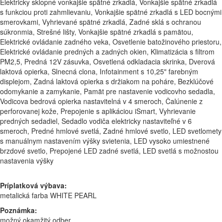
Elektricky sklopné vonkajšie spätné zrkadlá, Vonkajšie spätné zrkadlá
s funkciou proti zahmlievaniu, Vonkajšie spätné zrkadlá s LED bocnými
smerovkami, Vyhrievané spätné zrkadlá, Zadné sklá s ochranou
súkronmia, Strešné lišty, Vonkajšie spätné zrkadlá s pamätou,
Elektrické ovládanie zadného veka, Osvetlenie batožinového priestoru,
Elektrické ovládanie predných a zadných okien, Klimatizácia s filtrom
PM2,5, Predná 12V zásuvka, Osvetlená odkladacia skrinka, Dverová
laktová opierka, Slnecná clona, Infotainment s 10,25" farebným
displejom, Zadná laktová opierka s držiakom na poháre, Bezklúčové
odomykanie a zamykanie, Pamät pre nastavenie vodicovho sedadla,
Vodicova bedrová opierka nastavitelná v 4 smeroch, Čalúnenie z
perforovanej kože, Prepojenie s aplikáciou iSmart, Vyhrievanie
predných sedadiel, Sedadlo vodiča elektricky nastaviteľné v 6
smeroch, Predné hmlové svetlá, Zadné hmlové svetlo, LED svetlomety
s manuálnym nastavením výšky svietenia, LED vysoko umiestnené
brzdové svetlo, Prepojené LED zadné svetlá, LED svetlá s možnostou
nastavenia výšky
Príplatková výbava:
metalická farba WHITE PEARL
Poznámka:
možný okamžitý odber,