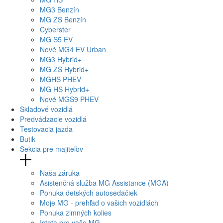
MG
3 Benzín
MG
ZS Benzín
Cyberster
MG
S5 EV
Nové
MG4
EV Urban
MG
3 Hybrid+
MG
ZS Hybrid+
MG
HS PHEV
MG
HS Hybrid+
Nové
MGS9
PHEV
Skladové vozidlá
Predvádzacie vozidlá
Testovacia jazda
Butik
Sekcia pre majiteľov
Naša záruka
Asistenčná služba MG Assistance (MGA)
Ponuka detských autosedačiek
Moje MG - prehľad o vašich vozidlách
Ponuka zimných kolies
Istota pre vaše MG