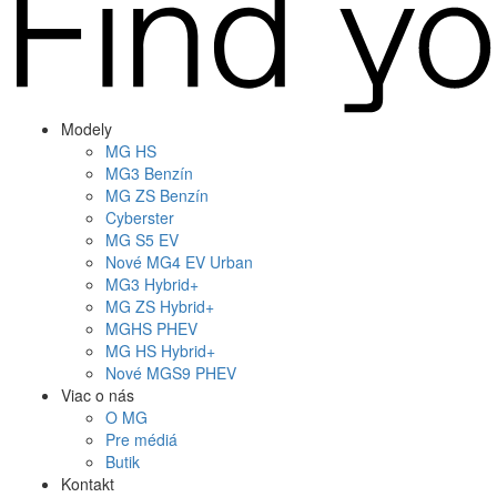
Modely
MG
HS
MG
3 Benzín
MG
ZS Benzín
Cyberster
MG
S5 EV
Nové
MG4
EV Urban
MG
3 Hybrid+
MG
ZS Hybrid+
MG
HS PHEV
MG
HS Hybrid+
Nové
MGS9
PHEV
Viac o nás
O MG
Pre médiá
Butik
Kontakt