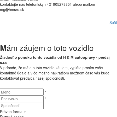
kontaktujte nás telefonicky +421905278851 alebo mailom
mg@hmsro.sk
Späť
M
ám záujem o toto vozidlo
Žiadosť o ponuku tohto vozidla od H & M autoopravy - predaj
s.r.o.
V prípade, že máte o toto vozidlo záujem, vyplňte prosím vaše
kontaktné údaje a v čo možno najkratšom možnom čase vás bude
kontaktovať predajca našej spoločnosti.
*
*
Právna forma
Fyzická osoba